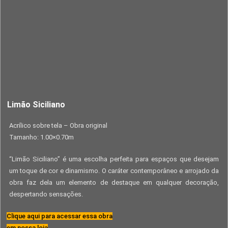
Limão Siciliano
Acrílico sobre tela – Obra original
Tamanho: 1.00×0.70m
“Limão Siciliano” é uma escolha perfeita para espaços que desejam
um toque de cor e dinamismo. O caráter contemporâneo e arrojado da
obra faz dela um elemento de destaque em qualquer decoração,
despertando sensações.
Clique aqui para acessar essa obra
em nossa loja