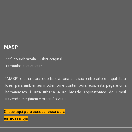
MASP
Acrílico sobre tela – Obra original
Tamanho: 0.80×0.80m
“MASP” é uma obra que traz à tona a fusão entre arte e arquitetura.
Ideal para ambientes modernos e contemporâneos, esta peça é uma
homenagem à arte urbana e ao legado arquitetônico do Brasil,
trazendo elegância e precisão visual
Clique aqui para acessar essa obra
em nossa loja