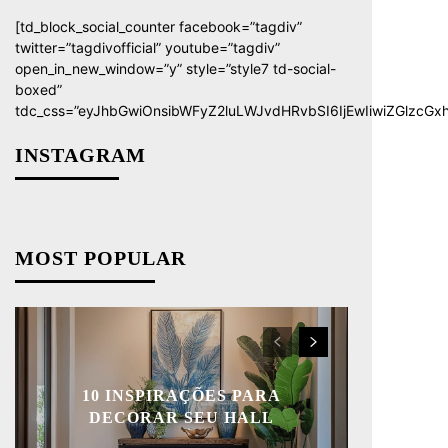
[td_block_social_counter facebook=”tagdiv”
twitter=”tagdivofficial” youtube=”tagdiv”
open_in_new_window=”y” style=”style7 td-social-
boxed”
tdc_css=”eyJhbGwiOnsibWFyZ2luLWJvdHRvbSI6IjEwIiwiZGlzcGxh
INSTAGRAM
MOST POPULAR
10 INSPIRAÇÕES PARA
DECORAR SEU HALL