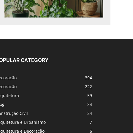
OPULAR CATEGORY
ecoração
394
ecoração
222
rquitetura
59
log
34
nstrução Civil
24
rquitetura e Urbanismo
7
rquitetura e Decoração
6