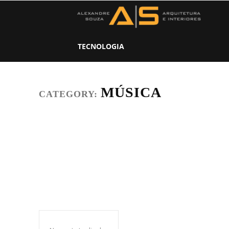
Ar
e
TECNOLOGIA
De
MÚSICA
CATEGORY: