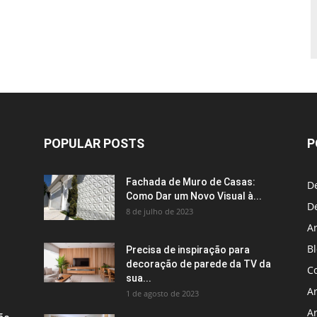
POPULAR POSTS
P
Fachada de Muro de Casas:
D
Como Dar um Novo Visual à...
D
8 de julho de 2023
A
B
Precisa de inspiração para
decoração de parede da TV da
Co
sua...
A
1 de agosto de 2023
A