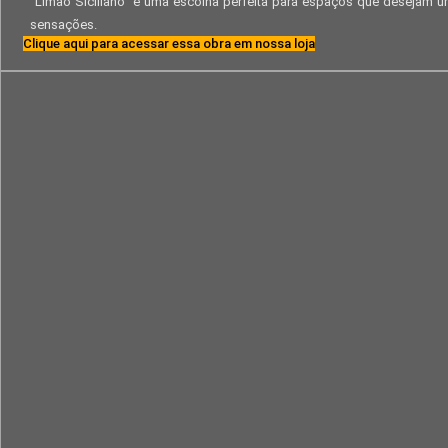
“Limão Siciliano” é uma escolha perfeita para espaços que desejam 
sensações.
Clique aqui para acessar essa obra em nossa loja