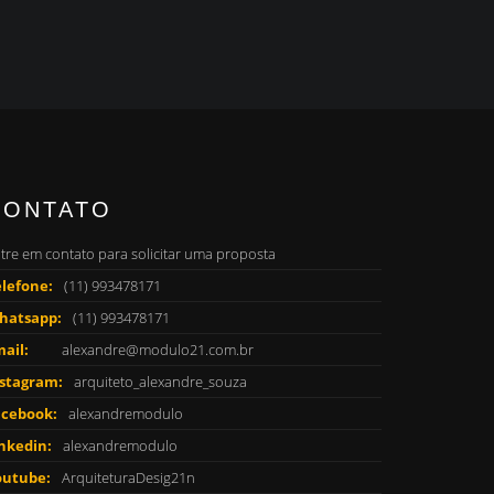
CONTATO
tre em contato para solicitar uma proposta
lefone:
(11) 993478171
hatsapp:
(11) 993478171
ail:
alexandre@modulo21.com.br
nstagram:
arquiteto_alexandre_souza
acebook:
alexandremodulo
nkedin:
alexandremodulo
outube:
ArquiteturaDesig21n