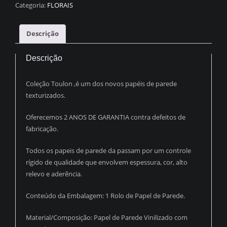
FLORAL
Categoria:
FLORAIS
OFF
WHITE
Descrição
C/
BRILHO
Descrição
PDF0015
quantidade
Coleção Toulon ,é um dos novos papéis de parede
texturizados.
Oferecemos 2 ANOS DE GARANTIA contra defeitos de
fabricação.
Todos os papeis de parede da passam por um controle
rígido de qualidade que envolvem espessura, cor, alto
relevo e aderência.
Conteúdo da Embalagem: 1 Rolo de Papel de Parede.
Material/Composição: Papel de Parede Vinilizado com