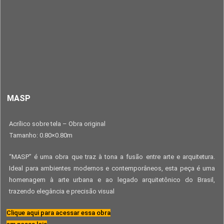
MASP
Acrílico sobre tela – Obra original
Tamanho: 0.80×0.80m
“MASP” é uma obra que traz à tona a fusão entre arte e arquitetura.
Ideal para ambientes modernos e contemporâneos, esta peça é uma
homenagem à arte urbana e ao legado arquitetônico do Brasil,
trazendo elegância e precisão visual
Clique aqui para acessar essa obra