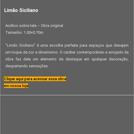
Limão Siciliano
Acrílico sobre tela – Obra original
Tamanho: 1.00×0.70m
“Limão Siciliano” é uma escolha perfeita para espaços que desejam
um toque de cor e dinamismo. O caráter contemporâneo e arrojado da
obra faz dela um elemento de destaque em qualquer decoração,
despertando sensações.
Clique aqui para acessar essa obra
em nossa loja