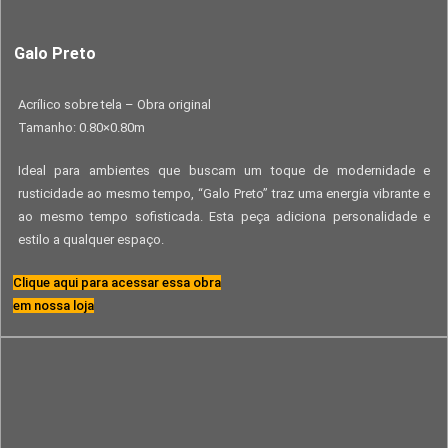
Galo Preto
Acrílico sobre tela – Obra original
Tamanho: 0.80×0.80m
Ideal para ambientes que buscam um toque de modernidade e
rusticidade ao mesmo tempo, “Galo Preto” traz uma energia vibrante e
ao mesmo tempo sofisticada. Esta peça adiciona personalidade e
estilo a qualquer espaço.
Clique aqui para acessar essa obra
em nossa loja