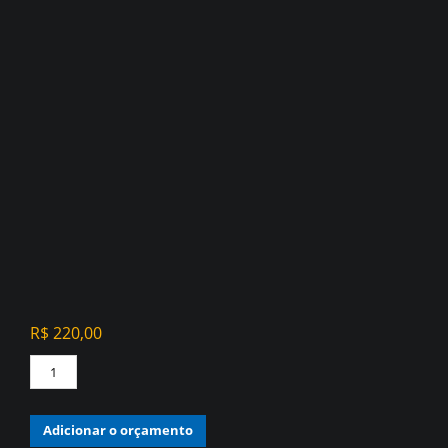
R$
220,00
PAPEL
DE
PAREDE
Adicionar o orçamento
VINÍLICO