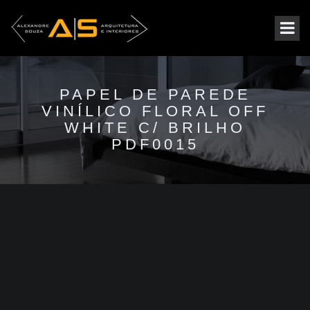
PAPEL DE PAREDE
VINÍLICO FLORAL OFF
WHITE C/ BRILHO
PDF0015