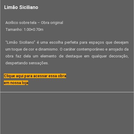
Limão Siciliano
Acrílico sobre tela – Obra original
Tamanho: 1.00×0.70m
“Limão Siciliano” é uma escolha perfeita para espaços que desejam
um toque de cor e dinamismo. O caráter contemporâneo e arrojado da
obra faz dela um elemento de destaque em qualquer decoração,
despertando sensações.
Clique aqui para acessar essa obra
em nossa loja