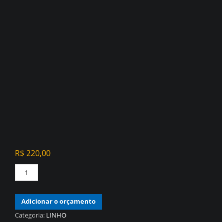
R$
220,00
PAPEL
DE
PAREDE
Adicionar o orçamento
VINÍLICO
LINHO
Categoria:
LINHO