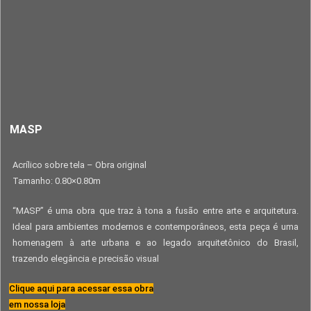
MASP
Acrílico sobre tela – Obra original
Tamanho: 0.80×0.80m
“MASP” é uma obra que traz à tona a fusão entre arte e arquitetura.
Ideal para ambientes modernos e contemporâneos, esta peça é uma
homenagem à arte urbana e ao legado arquitetônico do Brasil,
trazendo elegância e precisão visual
Clique aqui para acessar essa obra
em nossa loja