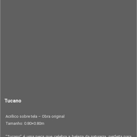
Tucano
Acrílico sobre tela – Obra original
Tamanho: 0.80×0.80m
“Tucano” é uma peça que celebra a beleza da natureza, perfeita para