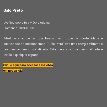
Galo Preto
Acrílico sobre tela – Obra original
Tamanho: 0.80×0.80m
Ideal para ambientes que buscam um toque de modernidade e
rusticidade ao mesmo tempo, “Galo Preto” traz uma energia vibrante e
ao mesmo tempo sofisticada. Esta peça adiciona personalidade e
estilo a qualquer espaço.
Clique aqui para acessar essa obra
em nossa loja