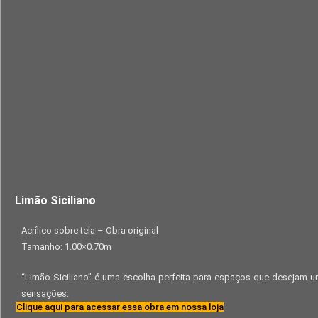
Limão Siciliano
Acrílico sobre tela – Obra original
Tamanho: 1.00×0.70m
“Limão Siciliano” é uma escolha perfeita para espaços que desejam 
sensações.
Clique aqui para acessar essa obra em nossa loja