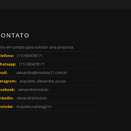
CONTATO
tre em contato para solicitar uma proposta
lefone:
(11) 993478171
hatsapp:
(11) 993478171
ail:
alexandre@modulo21.com.br
nstagram:
arquiteto_alexandre_souza
acebook:
alexandremodulo
nkedin:
alexandremodulo
outube:
ArquiteturaDesig21n