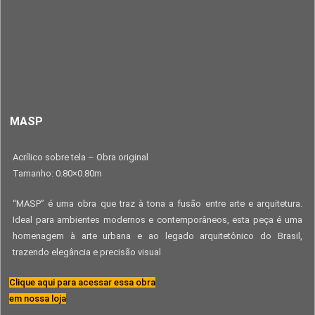
MASP
Acrílico sobre tela – Obra original
Tamanho: 0.80×0.80m
“MASP” é uma obra que traz à tona a fusão entre arte e arquitetura.
Ideal para ambientes modernos e contemporâneos, esta peça é uma
homenagem à arte urbana e ao legado arquitetônico do Brasil,
trazendo elegância e precisão visual
Clique aqui para acessar essa obra
em nossa loja