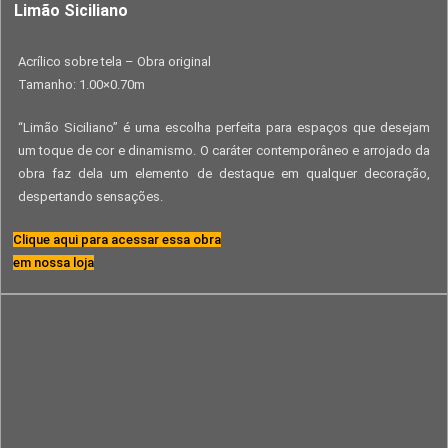
Limão Siciliano
Acrílico sobre tela – Obra original
Tamanho: 1.00×0.70m
“Limão Siciliano” é uma escolha perfeita para espaços que desejam
um toque de cor e dinamismo. O caráter contemporâneo e arrojado da
obra faz dela um elemento de destaque em qualquer decoração,
despertando sensações.
Clique aqui para acessar essa obra
em nossa loja