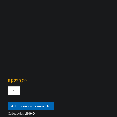
R$
220,00
PAPEL
DE
PAREDE
Adicionar o orçamento
VINÍLICO
LINHO
Categoria:
LINHO