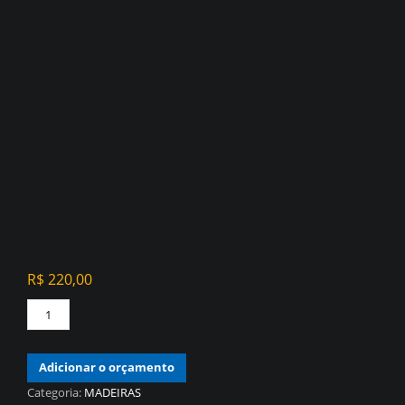
R$
220,00
PAPEL
DE
PAREDE
Adicionar o orçamento
VINÍLICO
MADEIRA
Categoria:
MADEIRAS