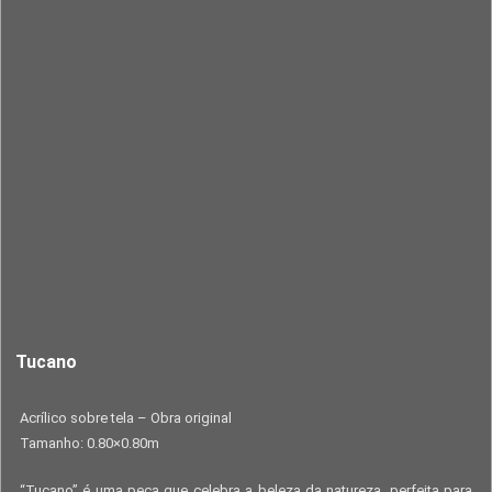
Tucano
Acrílico sobre tela – Obra original
Tamanho: 0.80×0.80m
“Tucano” é uma peça que celebra a beleza da natureza, perfeita para