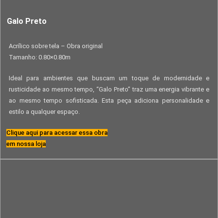
Galo Preto
Acrílico sobre tela – Obra original
Tamanho: 0.80×0.80m
Ideal para ambientes que buscam um toque de modernidade e
rusticidade ao mesmo tempo, “Galo Preto” traz uma energia vibrante e
ao mesmo tempo sofisticada. Esta peça adiciona personalidade e
estilo a qualquer espaço.
Clique aqui para acessar essa obra
em nossa loja