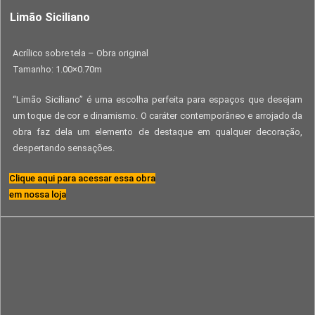
Limão Siciliano
Acrílico sobre tela – Obra original
Tamanho: 1.00×0.70m
“Limão Siciliano” é uma escolha perfeita para espaços que desejam
um toque de cor e dinamismo. O caráter contemporâneo e arrojado da
obra faz dela um elemento de destaque em qualquer decoração,
despertando sensações.
Clique aqui para acessar essa obra
em nossa loja