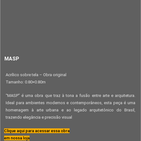
MASP
Acrílico sobre tela – Obra original
Tamanho: 0.80×0.80m
“MASP” é uma obra que traz à tona a fusão entre arte e arquitetura.
Ideal para ambientes modernos e contemporâneos, esta peça é uma
homenagem à arte urbana e ao legado arquitetônico do Brasil,
trazendo elegância e precisão visual
Clique aqui para acessar essa obra
em nossa loja