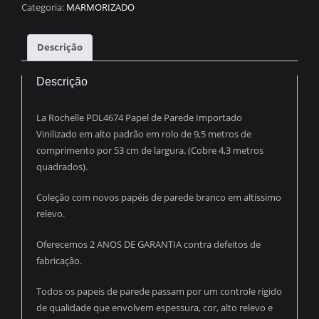
MÁRMORE
Categoria:
MARMORIZADO
CARRARA
CINZA
Descrição
C/
DOURADO
Descrição
PDL1501
quantidade
La Rochelle PDL4674 Papel de Parede Importado
Vinilizado em alto padrão em rolo de 9,5 metros de
comprimento por 53 cm de largura. (Cobre 4,3 metros
quadrados).
Coleção com novos papéis de parede branco em altíssimo
relevo.
Oferecemos 2 ANOS DE GARANTIA contra defeitos de
fabricação.
Todos os papeis de parede passam por um controle rígido
de qualidade que envolvem espessura, cor, alto relevo e