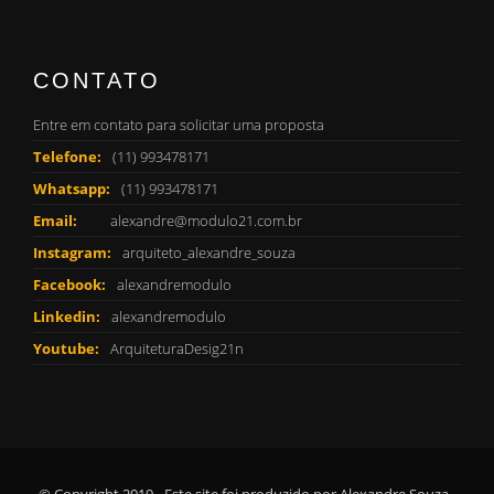
CONTATO
Entre em contato para solicitar uma proposta
Telefone:
(11) 993478171
Whatsapp:
(11) 993478171
Email:
alexandre@modulo21.com.br
Instagram:
arquiteto_alexandre_souza
Facebook:
alexandremodulo
Linkedin:
alexandremodulo
Youtube:
ArquiteturaDesig21n
© Copyright 2019 - Este site foi produzido por Alexandre Souza -