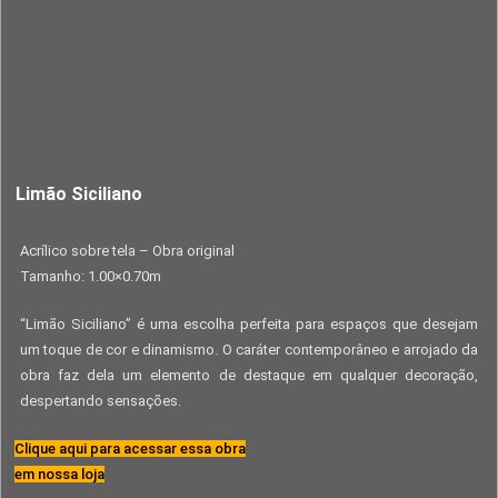
Limão Siciliano
Acrílico sobre tela – Obra original
Tamanho: 1.00×0.70m
“Limão Siciliano” é uma escolha perfeita para espaços que desejam
um toque de cor e dinamismo. O caráter contemporâneo e arrojado da
obra faz dela um elemento de destaque em qualquer decoração,
despertando sensações.
Clique aqui para acessar essa obra
em nossa loja