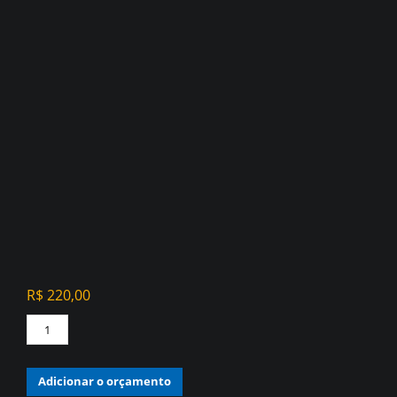
R$
220,00
PAPEL
DE
PAREDE
Adicionar o orçamento
VINILICO