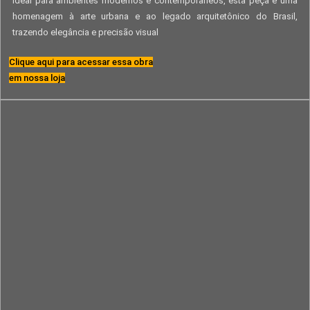
Ideal para ambientes modernos e contemporâneos, esta peça é uma
homenagem à arte urbana e ao legado arquitetônico do Brasil,
trazendo elegância e precisão visual
Clique aqui para acessar essa obra
em nossa loja