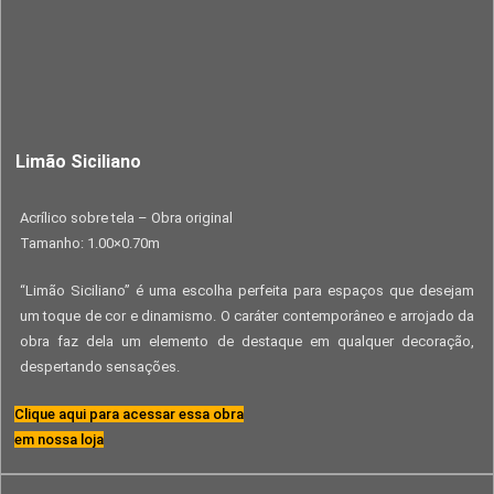
Limão Siciliano
Acrílico sobre tela – Obra original
Tamanho: 1.00×0.70m
“Limão Siciliano” é uma escolha perfeita para espaços que desejam
um toque de cor e dinamismo. O caráter contemporâneo e arrojado da
obra faz dela um elemento de destaque em qualquer decoração,
despertando sensações.
Clique aqui para acessar essa obra
em nossa loja