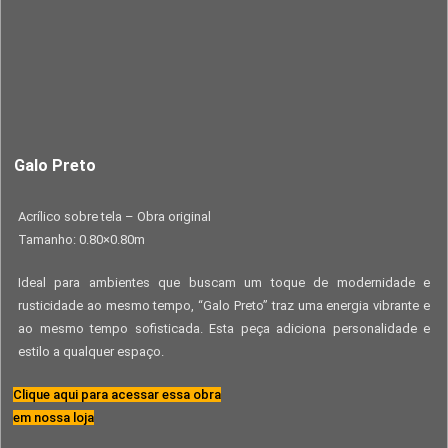
Galo Preto
Acrílico sobre tela – Obra original
Tamanho: 0.80×0.80m
Ideal para ambientes que buscam um toque de modernidade e
rusticidade ao mesmo tempo, “Galo Preto” traz uma energia vibrante e
ao mesmo tempo sofisticada. Esta peça adiciona personalidade e
estilo a qualquer espaço.
Clique aqui para acessar essa obra
em nossa loja