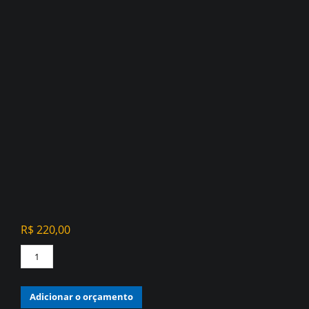
R$
220,00
PAPEL
DE
PAREDE
Adicionar o orçamento
VINILICO