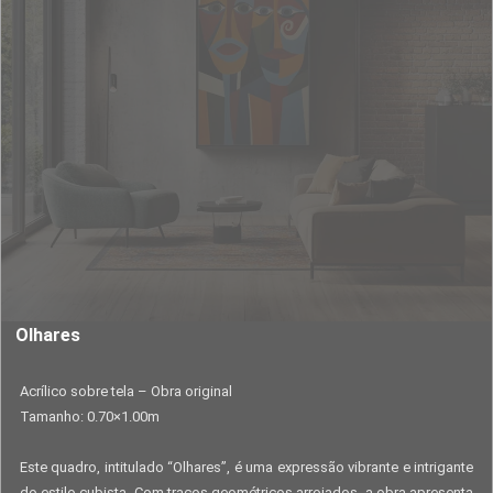
Olhares
Acrílico sobre tela – Obra original
Tamanho: 0.70×1.00m
Este quadro, intitulado “Olhares”, é uma expressão vibrante e intrigante
do estilo cubista. Com traços geométricos arrojados, a obra apresenta