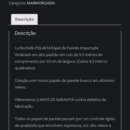
MÁRMORE
Categoria:
MARMORIZADO
PRETO
C/
Descrição
VERDE
PDL8105
Descrição
quantidade
La Rochelle PDL4674 Papel de Parede Importado
Vinilizado em alto padrão em rolo de 9,5 metros de
comprimento por 53 cm de largura. (Cobre 4,3 metros
quadrados).
Coleção com novos papéis de parede branco em altíssimo
relevo.
Oferecemos 2 ANOS DE GARANTIA contra defeitos de
fabricação.
Todos os papeis de parede passam por um controle rígido
de qualidade que envolvem espessura, cor, alto relevo e