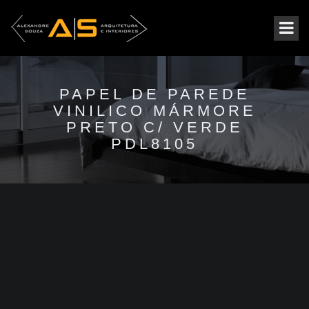
PAPEL DE PAREDE
VINILICO MÁRMORE
PRETO C/ VERDE
PDL8105