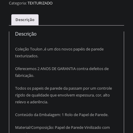
TEXTURZADO
Categoria:
TEXTURIZADO
CINZA
C/
Descrição
BRILHO
PDL9604
Descrição
quantidade
Coleção Toulon ,é um dos novos papéis de parede
texturizados.
Oferecemos 2 ANOS DE GARANTIA contra defeitos de
fabricação.
Todos os papeis de parede da passam por um controle
rígido de qualidade que envolvem espessura, cor, alto
relevo e aderência.
Conteúdo da Embalagem: 1 Rolo de Papel de Parede.
Material/Composição: Papel de Parede Vinilizado com