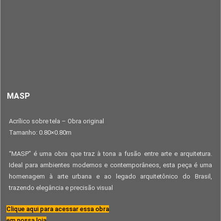
MASP
Acrílico sobre tela – Obra original
Tamanho: 0.80×0.80m
“MASP” é uma obra que traz à tona a fusão entre arte e arquitetura.
Ideal para ambientes modernos e contemporâneos, esta peça é uma
homenagem à arte urbana e ao legado arquitetônico do Brasil,
trazendo elegância e precisão visual
Clique aqui para acessar essa obra
em nossa loja