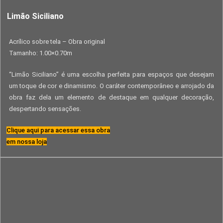
Limão Siciliano
Acrílico sobre tela – Obra original
Tamanho: 1.00×0.70m
“Limão Siciliano” é uma escolha perfeita para espaços que desejam
um toque de cor e dinamismo. O caráter contemporâneo e arrojado da
obra faz dela um elemento de destaque em qualquer decoração,
despertando sensações.
Clique aqui para acessar essa obra
em nossa loja