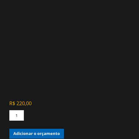
R$
220,00
PAPEL
DE
PAREDE
Adicionar o orçamento
VINÍLICO