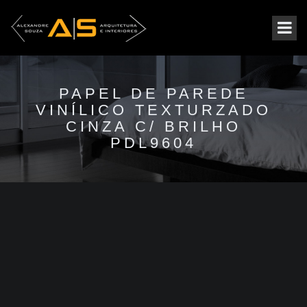
PAPEL DE PAREDE
VINÍLICO TEXTURZADO
CINZA C/ BRILHO
PDL9604