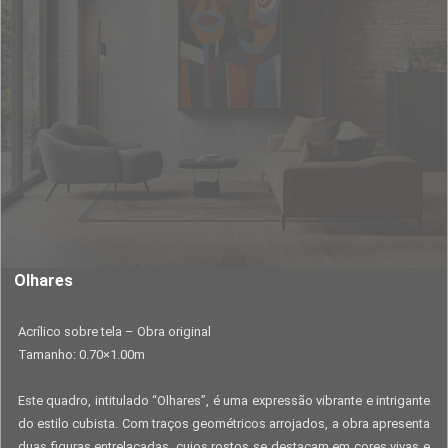
Olhares
Acrílico sobre tela – Obra original
Tamanho: 0.70×1.00m
Este quadro, intitulado “Olhares”, é uma expressão vibrante e intrigante
do estilo cubista. Com traços geométricos arrojados, a obra apresenta
duas figuras entrelaçadas, cujos rostos se destacam em cores vivas e