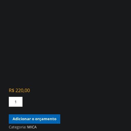
R$
220,00
PAPEL
DE
PAREDE
Adicionar o orçamento
VINÍLICO
TIPO
Categoria:
MICA