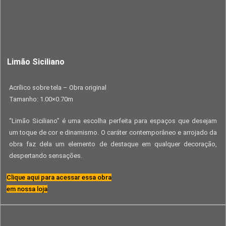
Limão Siciliano
Acrílico sobre tela – Obra original
Tamanho: 1.00×0.70m
“Limão Siciliano” é uma escolha perfeita para espaços que desejam
um toque de cor e dinamismo. O caráter contemporâneo e arrojado da
obra faz dela um elemento de destaque em qualquer decoração,
despertando sensações.
Clique aqui para acessar essa obra
em nossa loja