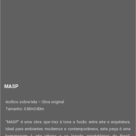
MASP
Acrílico sobre tela – Obra original
Tamanho: 0.80×0.80m
“MASP” é uma obra que traz à tona a fusão entre arte e arquitetura.
Ideal para ambientes modernos e contemporâneos, esta peça é uma
homenagem à arte urbana e ao legado arquitetônico do Brasil,