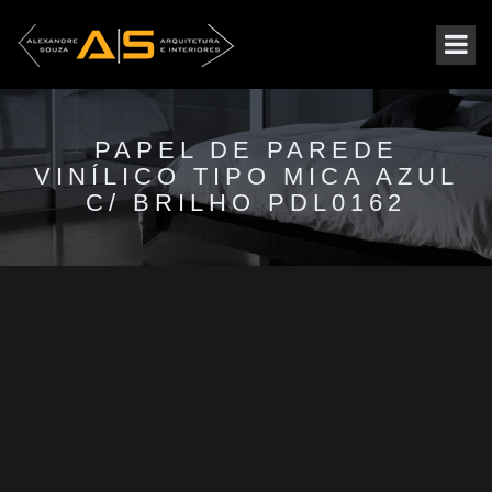
PAPEL DE PAREDE
VINÍLICO TIPO MICA AZUL
C/ BRILHO PDL0162