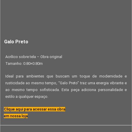
Galo Preto
Acrílico sobre tela – Obra original
Tamanho: 0.80×0.80m
Ideal para ambientes que buscam um toque de modernidade e
rusticidade ao mesmo tempo, “Galo Preto” traz uma energia vibrante e
ao mesmo tempo sofisticada. Esta peça adiciona personalidade e
estilo a qualquer espaço.
Clique aqui para acessar essa obra
em nossa loja