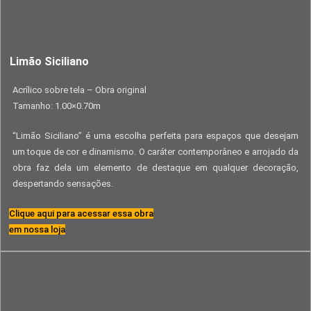
Limão Siciliano
Acrílico sobre tela – Obra original
Tamanho: 1.00×0.70m
“Limão Siciliano” é uma escolha perfeita para espaços que desejam
um toque de cor e dinamismo. O caráter contemporâneo e arrojado da
obra faz dela um elemento de destaque em qualquer decoração,
despertando sensações.
Clique aqui para acessar essa obra
em nossa loja