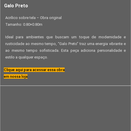
Galo Preto
Acrílico sobre tela – Obra original
Tamanho: 0.80×0.80m
Ideal para ambientes que buscam um toque de modernidade e
rusticidade ao mesmo tempo, “Galo Preto” traz uma energia vibrante e
ao mesmo tempo sofisticada. Esta peça adiciona personalidade e
estilo a qualquer espaço.
Clique aqui para acessar essa obra
em nossa loja