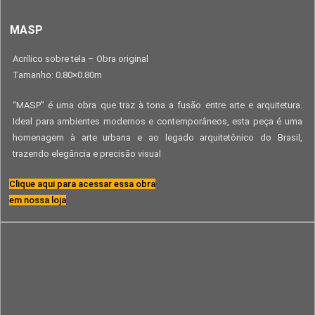
MASP
Acrílico sobre tela – Obra original
Tamanho: 0.80×0.80m
“MASP” é uma obra que traz à tona a fusão entre arte e arquitetura.
Ideal para ambientes modernos e contemporâneos, esta peça é uma
homenagem à arte urbana e ao legado arquitetônico do Brasil,
trazendo elegância e precisão visual
Clique aqui para acessar essa obra
em nossa loja