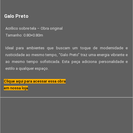
Galo Preto
Acrílico sobre tela – Obra original
Tamanho: 0.80×0.80m
Ideal para ambientes que buscam um toque de modernidade e
rusticidade ao mesmo tempo, “Galo Preto” traz uma energia vibrante e
ao mesmo tempo sofisticada. Esta peça adiciona personalidade e
estilo a qualquer espaço.
Clique aqui para acessar essa obra
em nossa loja