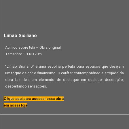
Limão Siciliano
Acrílico sobre tela – Obra original
Tamanho: 1.00×0.70m
“Limão Siciliano” é uma escolha perfeita para espaços que desejam
um toque de cor e dinamismo. O caráter contemporâneo e arrojado da
obra faz dela um elemento de destaque em qualquer decoração,
despertando sensações.
Clique aqui para acessar essa obra
em nossa loja