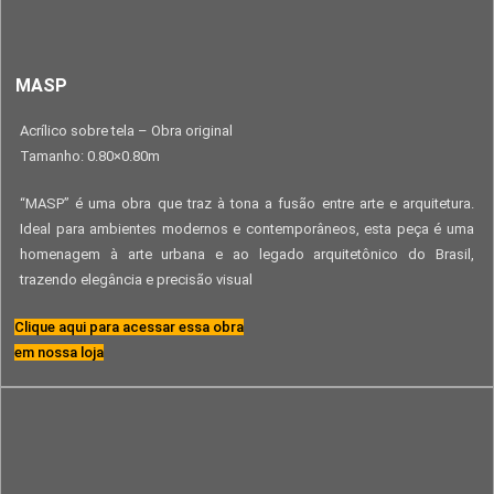
MASP
Acrílico sobre tela – Obra original
Tamanho: 0.80×0.80m
“MASP” é uma obra que traz à tona a fusão entre arte e arquitetura.
Ideal para ambientes modernos e contemporâneos, esta peça é uma
homenagem à arte urbana e ao legado arquitetônico do Brasil,
trazendo elegância e precisão visual
Clique aqui para acessar essa obra
em nossa loja