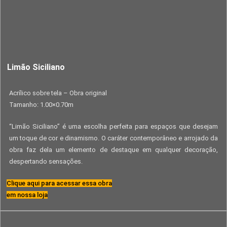
Limão Siciliano
Acrílico sobre tela – Obra original
Tamanho: 1.00×0.70m
“Limão Siciliano” é uma escolha perfeita para espaços que desejam
um toque de cor e dinamismo. O caráter contemporâneo e arrojado da
obra faz dela um elemento de destaque em qualquer decoração,
despertando sensações.
Clique aqui para acessar essa obra
em nossa loja