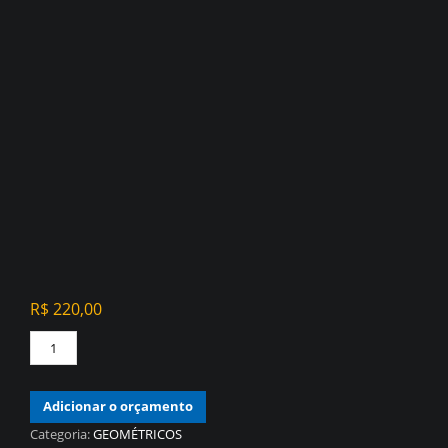
R$
220,00
PAPEL
DE
PAREDE
Adicionar o orçamento
CHEVRON
OFF
Categoria:
GEOMÉTRICOS