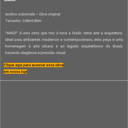
Acrílico sobre tela – Obra original
Tamanho: 0.80×0.80m
“MASP” é uma obra que traz à tona a fusão entre arte e arquitetura.
Ideal para ambientes modernos e contemporâneos, esta peça é uma
homenagem à arte urbana e ao legado arquitetônico do Brasil,
trazendo elegância e precisão visual
Clique aqui para acessar essa obra
em nossa loja