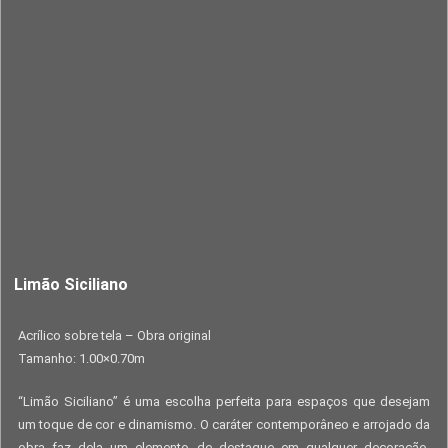
Limão Siciliano
Acrílico sobre tela – Obra original
Tamanho: 1.00×0.70m
“Limão Siciliano” é uma escolha perfeita para espaços que desejam
um toque de cor e dinamismo. O caráter contemporâneo e arrojado da
obra faz dela um elemento de destaque em qualquer decoração,