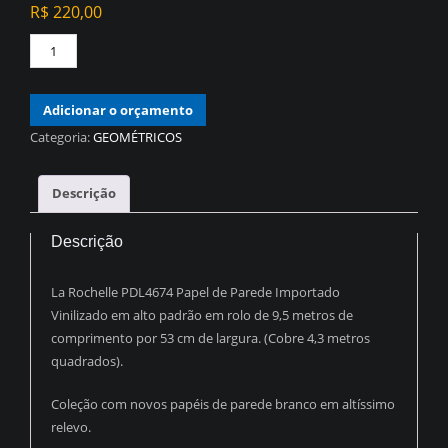
R$
220,00
PAPEL
DE
PAREDE
Adicionar o orçamento
VINÍLICO
GEOMÉTRICO
Categoria:
GEOMÉTRICOS
OFF
WHITE
Descrição
COM
ONDAS
Descrição
CINZA
PDG1021
La Rochelle PDL4674 Papel de Parede Importado
quantidade
Vinilizado em alto padrão em rolo de 9,5 metros de
comprimento por 53 cm de largura. (Cobre 4,3 metros
quadrados).
Coleção com novos papéis de parede branco em altíssimo
relevo.