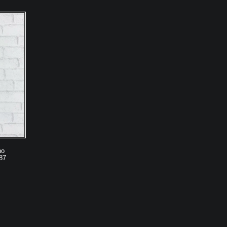
ho
87