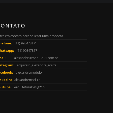
CONTATO
tre em contato para solicitar uma proposta
lefone:
(11) 993478171
hatsapp:
(11) 993478171
ail:
alexandre@modulo21.com.br
nstagram:
arquiteto_alexandre_souza
acebook:
alexandremodulo
nkedin:
alexandremodulo
outube:
ArquiteturaDesig21n