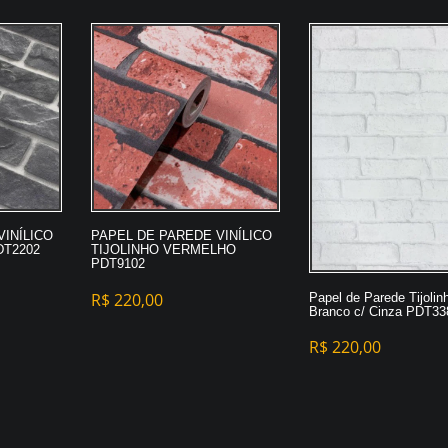
VINÍLICO
PAPEL DE PAREDE VINÍLICO
DT2202
TIJOLINHO VERMELHO
PDT9102
R$
220,00
Papel de Parede Tijolin
Branco c/ Cinza PDT33
R$
220,00