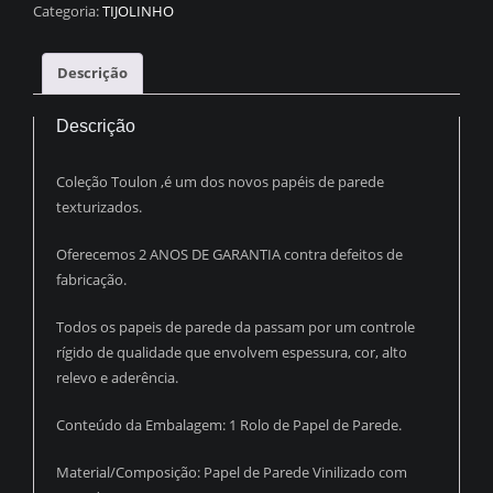
TIJOLINHO
Categoria:
TIJOLINHO
VERMELHO
QUEIMADO
Descrição
PDT2201
quantidade
Descrição
Coleção Toulon ,é um dos novos papéis de parede
texturizados.
Oferecemos 2 ANOS DE GARANTIA contra defeitos de
fabricação.
Todos os papeis de parede da passam por um controle
rígido de qualidade que envolvem espessura, cor, alto
relevo e aderência.
Conteúdo da Embalagem: 1 Rolo de Papel de Parede.
Material/Composição: Papel de Parede Vinilizado com