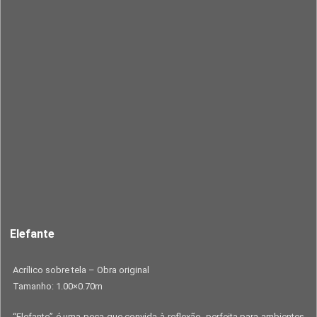
Elefante
Acrílico sobre tela – Obra original
Tamanho: 1.00×0.70m
“Elefante” é uma peça que convida à reflexão, perfeita para ambientes