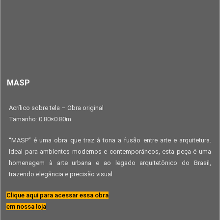
MASP
Acrílico sobre tela – Obra original
Tamanho: 0.80×0.80m
“MASP” é uma obra que traz à tona a fusão entre arte e arquitetura.
Ideal para ambientes modernos e contemporâneos, esta peça é uma
homenagem à arte urbana e ao legado arquitetônico do Brasil,
trazendo elegância e precisão visual
Clique aqui para acessar essa obra
em nossa loja