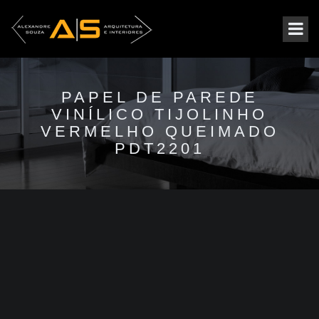
PAPEL DE PAREDE
VINÍLICO TIJOLINHO
VERMELHO QUEIMADO
PDT2201