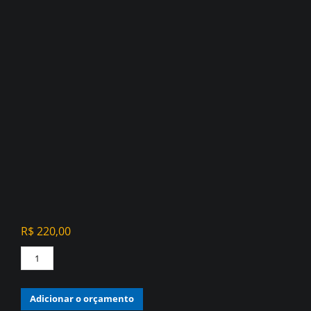
R$
220,00
PAPEL
DE
PAREDE
Adicionar o orçamento
VINÍLICO