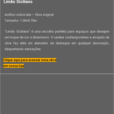
Limão Siciliano
Acrílico sobre tela – Obra original
Tamanho: 1.00×0.70m
“Limão Siciliano” é uma escolha perfeita para espaços que desejam
um toque de cor e dinamismo. O caráter contemporâneo e arrojado da
obra faz dela um elemento de destaque em qualquer decoração,
despertando sensações.
Clique aqui para acessar essa obra
em nossa loja